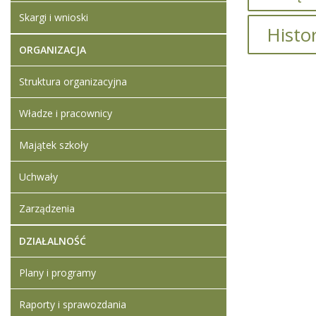
Skargi i wnioski
Histo
ORGANIZACJA
Protokół
Struktura organizacyjna
Artykuł z
Władze i pracownicy
Artykuł z
Majątek szkoły
Dodane
Uchwały
Protok
środkó
Zarządzenia
DZIAŁALNOŚĆ
Plany i programy
Raporty i sprawozdania