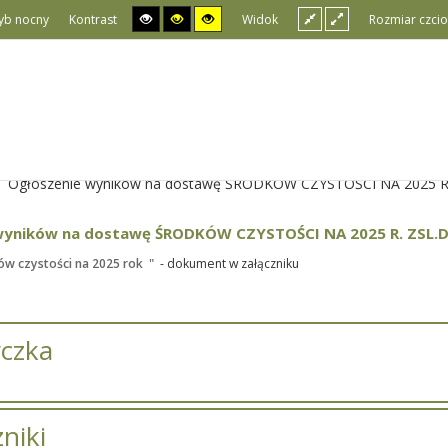
yb nocny
Kontrast
Widok
Rozmiar czcio
Ogłoszenie wyników na dostawę ŚRODKÓW CZYSTOŚCI NA 2025 R.
wyników na dostawę ŚRODKÓW CZYSTOŚCI NA 2025 R. ZSL.D
w czystości na 2025 rok "
- dokument w załączniku
czka
niki