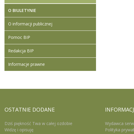
O BIULETYNIE
O informacji publicznej
Pomoc BIP
Redakcja BIP
Informacje prawne
OSTATNIE
DODANE
INFORMACJ
Dziś piękność Twa w całej ozdobie
Wydawca serw
Widzę i opisuję
Polityka prywa