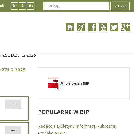
nki
A-
A
A+
SZUKAJ
 ZSL.D.271.2.2025
.271.2.2025
Archiwum BIP
POPULARNE
W BIP
Redakcja Biuletynu Informacji Publicznej
(
Redakcja BIP
)