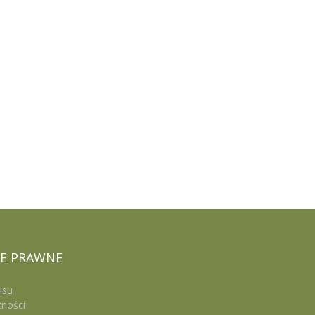
E
PRAWNE
isu
tności