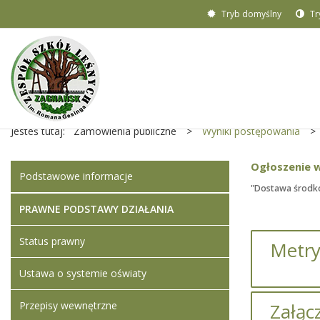
Tryb domyślny
Tr
Jesteś tutaj:
Zamówienia publiczne
>
Wyniki postępowania
>
Ogłoszenie 
Podstawowe informacje
"Dostawa środkó
PRAWNE PODSTAWY DZIAŁANIA
Status prawny
Metry
Ustawa o systemie oświaty
Przepisy wewnętrzne
Załącz