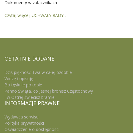
Dokumenty w załącznikach
Czytaj więcej: UCHWAŁY RADY...
OSTATNIE
DODANE
Dziś piękność Twa w całej ozdobie
Widzę i opisuję
Bo tęsknie po tobie
Panno Święta, co jasnej bronisz Częstochowy
I w Ostrej świecisz bramie
INFORMACJE
PRAWNE
Wydawca serwisu
Polityka prywatności
Oświadczenie o dostępności