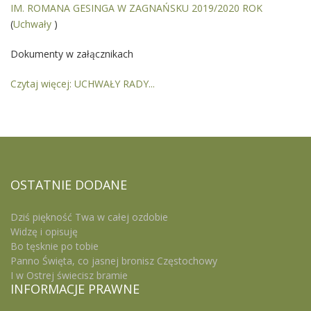
IM. ROMANA GESINGA W ZAGNAŃSKU 2019/2020 ROK
(
Uchwały
)
Dokumenty w załącznikach
Czytaj więcej: UCHWAŁY RADY...
OSTATNIE
DODANE
Dziś piękność Twa w całej ozdobie
Widzę i opisuję
Bo tęsknie po tobie
Panno Święta, co jasnej bronisz Częstochowy
I w Ostrej świecisz bramie
INFORMACJE
PRAWNE