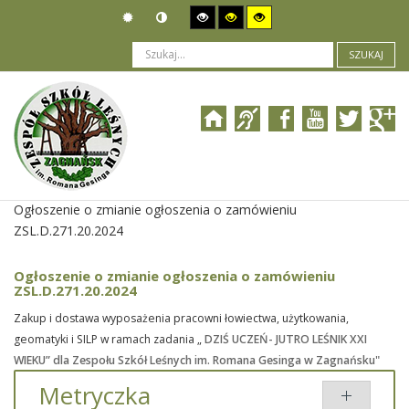
SZUKAJ
Jesteś tutaj:
Zamówienia publiczne
>
Wszczęcie postępowania
>
Ogłoszenie o zmianie ogłoszenia o zamówieniu
ZSL.D.271.20.2024
Ogłoszenie o zmianie ogłoszenia o zamówieniu
ZSL.D.271.20.2024
Zakup i dostawa wyposażenia pracowni łowiectwa, użytkowania,
geomatyki i SILP w ramach zadania „
DZIŚ UCZEŃ- JUTRO LEŚNIK XXI
WIEKU” dla Zespołu Szkół Leśnych im. Romana Gesinga w Zagnańsku"
Metryczka