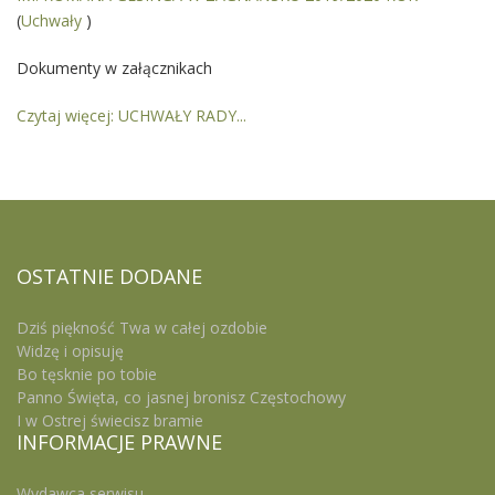
(
Uchwały
)
Dokumenty w załącznikach
Czytaj więcej: UCHWAŁY RADY...
OSTATNIE
DODANE
Dziś piękność Twa w całej ozdobie
Widzę i opisuję
Bo tęsknie po tobie
Panno Święta, co jasnej bronisz Częstochowy
I w Ostrej świecisz bramie
INFORMACJE
PRAWNE
Wydawca serwisu