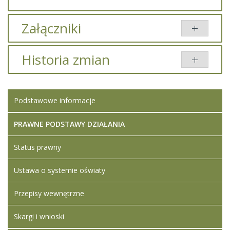
Załączniki
Dodany
Historia zmian
Tytuł
Typ
Rozmiar
przez
Zestawienie z
pdf
586.71
Iwona
Opis zmian
Data
Osoba
Porównaj
otwarcia ofert
KB
Ledwójcik
Podstawowe informacje
Artykuł został
Iwona
utworzony.
piątek,
Ledwójcik
06
PRAWNE PODSTAWY DZIAŁANIA
wrzesień
2024
Status prawny
10:56
Ustawa o systemie oświaty
Artykuł został
Iwona
zmieniony.
piątek,
Ledwójcik
Przepisy wewnętrzne
06
wrzesień
2024
Skargi i wnioski
10:57