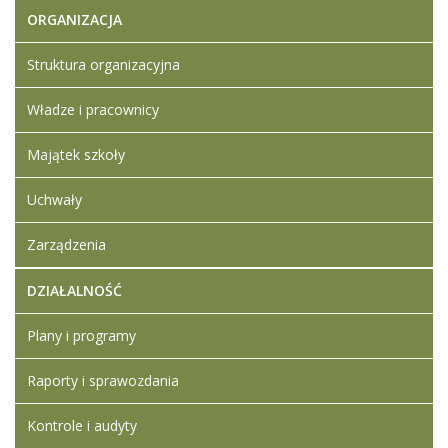
ORGANIZACJA
Artykuł został
Iwona
zmieniony.
piątek,
Ledwójcik
Struktura organizacyjna
06
Dodane
wrzesień
załączniki
Władze i pracownicy
2024
Zestawienie
10:59
z otwarcia
Majątek szkoły
ofert
Uchwały
Zarządzenia
DZIAŁALNOŚĆ
Plany i programy
Raporty i sprawozdania
Kontrole i audyty