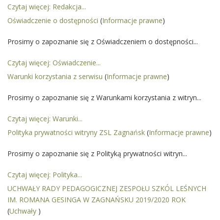
programo
Czytaj więcej: Redakcja...
opinii dotyczącej
UCHWAŁA Nr
organizacji pracy
Oświadczenie o dostępności
(
Informacje prawne
)
9/2024/2025 z dnia 30.
szkoły, w tym
08.2024 r. w sprawie
tygodniowego rozkładu
Prosimy o zapoznanie się z Oświadczeniem o dostępności...
zatwierdzenia planu
z
pracy Technikum
Czytaj więcej: Oświadczenie...
Leśnego w Zagnańsku
UCHWAŁA Nr
pdf
217.57
Iwona
na rok szkolny 2
Warunki korzystania z serwisu
12/2024/2025 z dnia
(
Informacje prawne
KB
Ledwójcik
)
UCHWAŁA Nr
30.08.2024 r. w sprawie
1/2024/2025 z dnia
zmian w statucie
Prosimy o zapoznanie się z Warunkami korzystania z witryn...
30.08.2024 r.:sprawie z
Technikum Leśnego w
realizacji planu nadzoru
Zagnańsku
Czytaj więcej: Warunki...
w roku szkolnym
Polityka prywatności witryny ZSL Zagnańsk
2023/2024 oraz
(
Informacje prawne
)
UCHWAŁA Nr
pdf
200.14
Iwona
ustalenia sposobu
13/2024/2025 z dnia
KB
Ledwójcik
Prosimy o zapoznanie się z Polityką prywatności witryn...
30.08.2024 r. w sprawie
Artykuł został zmieniony.
Iwona
zmian w statucie ZSL
wtorek,
Ledwójcik
Dodane załączniki
Czytaj więcej: Polityka...
17
UCHWAŁA Nr
pdf
204.63
Iwona
UCHWAŁY RADY PEDAGOGICZNEJ ZESPOŁU SZKÓL LEŚNYCH
UCHWAŁA Nr
wrzesień
14/2024/2025 z dnia
KB
Ledwójcik
IM. ROMANA GESINGA W ZAGNAŃSKU 2019/2020 ROK
16/2024/2025 z dnia
2024
30.08.2024 r. w sprawie
13.09.2024 r. w sprawie
18:05
(
Uchwały
zmian w statucie Szkoły
)
przyjęcia projektu