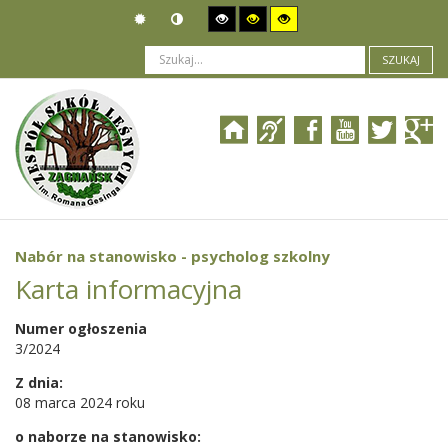
SZUKAJ
Jesteś tutaj:
Ogłoszenia
>
Nabór pracowników
>
Nabór na stanowisko - psycholog szkolny
Nabór na stanowisko - psycholog szkolny
Karta informacyjna
Numer ogłoszenia
3/2024
Z dnia:
08 marca 2024 roku
o naborze na stanowisko: