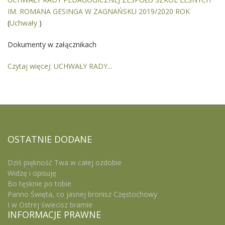
IM. ROMANA GESINGA W ZAGNAŃSKU 2019/2020 ROK
(
Uchwały
)
Dokumenty w załącznikach
Czytaj więcej: UCHWAŁY RADY...
OSTATNIE
DODANE
Dziś piękność Twa w całej ozdobie
Widzę i opisuję
Bo tęsknie po tobie
Panno Święta, co jasnej bronisz Częstochowy
I w Ostrej świecisz bramie
INFORMACJE
PRAWNE