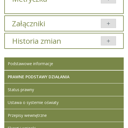
Załączniki
Brak załączników.
Historia zmian
Opis zmian
Data
Osoba
Porównaj
Podstawowe informacje
Artykuł został
Iwona
zmieniony.
wtorek,
Ledwójcik
20 luty
PRAWNE PODSTAWY DZIAŁANIA
2024
13:08
Status prawny
Artykuł został
Iwona
Ustawa o systemie oświaty
zmieniony.
wtorek,
Ledwójcik
20 luty
Dodane
Przepisy wewnętrzne
2024
załączniki
13:16
Klauzula