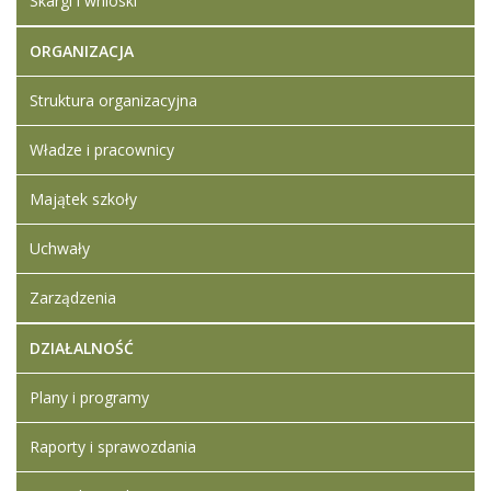
Skargi i wnioski
informacyjna
Kwestionariusz
ORGANIZACJA
osobowy
Ogłoszenie o
Struktura organizacyjna
naborze na
stanowisko
Władze i pracownicy
nauczyciela -
psychologa
szkolnego
Majątek szkoły
Artykuł został
Iwona
Uchwały
zmieniony.
czwartek,
Ledwójcik
22 luty
Zarządzenia
2024
11:24
DZIAŁALNOŚĆ
Artykuł został
piątek,
Iwona
zmieniony.
15
Ledwójcik
Plany i programy
marzec
2024
Raporty i sprawozdania
05:59