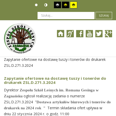
SZUKAJ
Jesteś tutaj:
Zamówienia publiczne
>
Wszczęcie postępowania
>
Zapytanie ofertowe na dostawę tuszy i tonerów do drukarek
ZSL.D.271.3.2024
Zapytanie ofertowe na dostawę tuszy i tonerów do
drukarek ZSL.D.271.3.2024
Dyrektor
Zespołu Szkół Leśnych im. Romana Gesinga w
ogłosił realizację zadania o numerze
Zagnańsku
ZSL.D.271.3.2024 "
Dostawa artykułów biurowych i tonerów do
Termin składania ofert upływa w
drukarek na 2024 rok "
dniu
22 stycznia 2024 r.
o godz.
11
:00