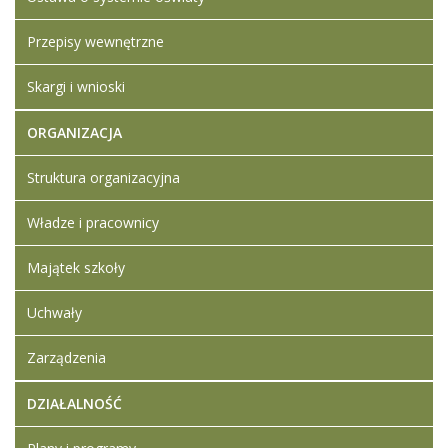
Artykuł został
Iwona
zmieniony.
czwartek,
Ledwójcik
Przepisy wewnętrzne
04
Dodane
styczeń
załączniki
2024
Skargi i wnioski
FORMULARZ
10:33
CENOWY
ORGANIZACJA
ŚRODKI
CZYSTOŚCI
Struktura organizacyjna
SWZ zapytanie
ofertowe środki
Władze i pracownicy
czystości
ZSL.D.271.2.2024
Klauzula
Majątek szkoły
informacyjna
RODO
Uchwały
Zarządzenia
DZIAŁALNOŚĆ