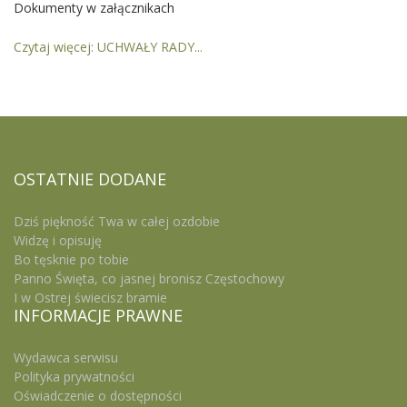
Dokumenty w załącznikach
Czytaj więcej: UCHWAŁY RADY...
OSTATNIE
DODANE
Dziś piękność Twa w całej ozdobie
Widzę i opisuję
Bo tęsknie po tobie
Panno Święta, co jasnej bronisz Częstochowy
I w Ostrej świecisz bramie
INFORMACJE
PRAWNE
Wydawca serwisu
Polityka prywatności
Oświadczenie o dostępności