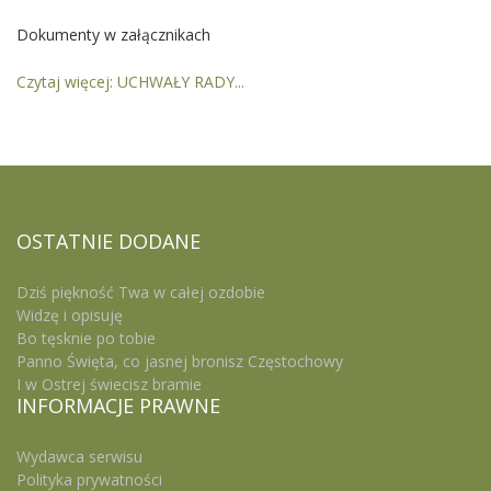
Dokumenty w załącznikach
Czytaj więcej: UCHWAŁY RADY...
OSTATNIE
DODANE
Dziś piękność Twa w całej ozdobie
Widzę i opisuję
Bo tęsknie po tobie
Panno Święta, co jasnej bronisz Częstochowy
I w Ostrej świecisz bramie
INFORMACJE
PRAWNE
Wydawca serwisu
Polityka prywatności