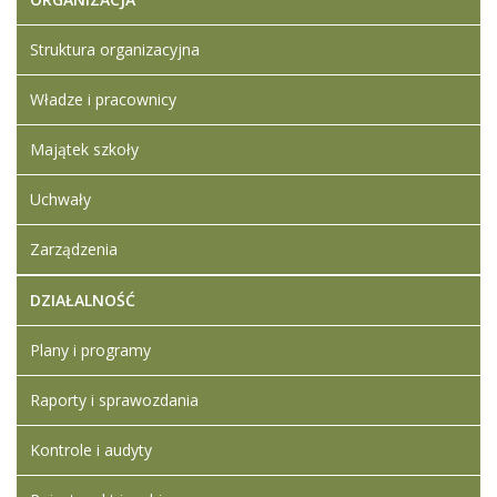
Klauzula
informacyjna
Struktura organizacyjna
Artykuł został
środa,
Iwona
zmieniony.
Władze i pracownicy
18
Ledwójcik
październik
2023 15:17
Majątek szkoły
Artykuł został
środa,
Iwona
Uchwały
zmieniony.
18
Ledwójcik
październik
Zarządzenia
2023 15:19
DZIAŁALNOŚĆ
Plany i programy
Raporty i sprawozdania
Kontrole i audyty