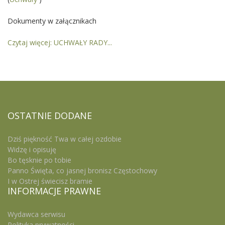
Dokumenty w załącznikach
Czytaj więcej: UCHWAŁY RADY...
OSTATNIE
DODANE
Dziś piękność Twa w całej ozdobie
Widzę i opisuję
Bo tęsknie po tobie
Panno Święta, co jasnej bronisz Częstochowy
I w Ostrej świecisz bramie
INFORMACJE
PRAWNE
Wydawca serwisu
Polityka prywatności