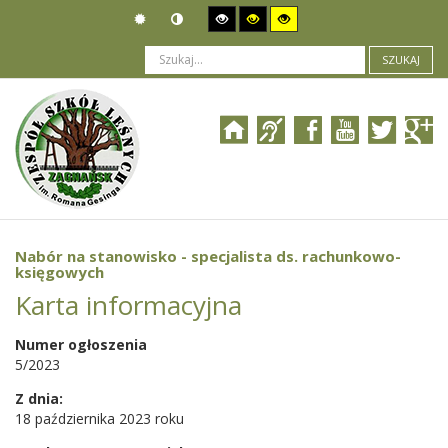
SZUKAJ
Jesteś tutaj:
Ogłoszenia
>
Nabór pracowników
>
Nabór na stanowisko - specjalista ds. rachunkowo-księgowych
Nabór na stanowisko - specjalista ds. rachunkowo-
księgowych
Karta informacyjna
Numer ogłoszenia
5/2023
Z dnia:
18 października 2023 roku