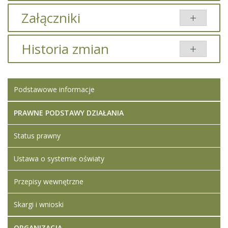
Załączniki
Brak załączników.
Historia zmian
Opis zmian
Data
Osoba
Porównaj
Podstawowe informacje
Artykuł został
środa,
Iwona
zmieniony.
18
Ledwójcik
październik
PRAWNE PODSTAWY DZIAŁANIA
2023 15:07
Status prawny
Artykuł został
środa,
Iwona
zmieniony.
18
Ledwójcik
Ustawa o systemie oświaty
październik
Dodane
2023 15:16
załączniki
Przepisy wewnętrzne
Kwestionariusz
Ogłoszenie
Skargi i wnioski
Oświadczenie
klauzula
ORGANIZACJA