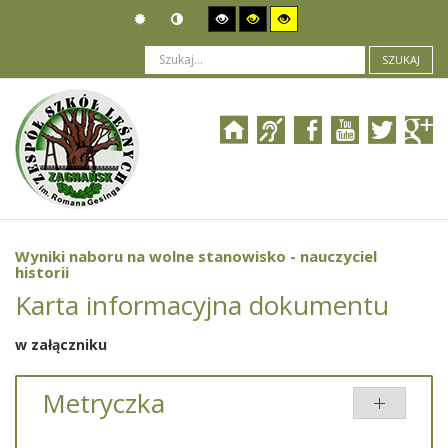
SZUKAJ
Jesteś tutaj:
Ogłoszenia
>
Nabór pracowników
>
Wyniki naboru na wolne stanowisko - nauczyciel historii
Wyniki naboru na wolne stanowisko - nauczyciel
historii
Karta informacyjna dokumentu
w załączniku
Metryczka