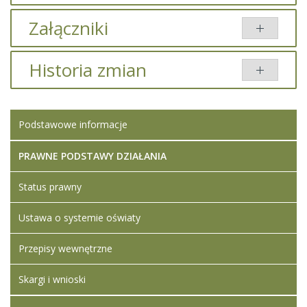
Załączniki
Brak załączników.
Historia zmian
Opis zmian
Data
Osoba
Porównaj
Podstawowe informacje
Artykuł został
Iwona
zmieniony.
poniedziałek,
Ledwójcik
18 wrzesień
PRAWNE PODSTAWY DZIAŁANIA
2023 16:17
Status prawny
Artykuł został
Iwona
zmieniony.
poniedziałek,
Ledwójcik
Ustawa o systemie oświaty
18 wrzesień
Dodane
2023 16:19
załączniki
Przepisy wewnętrzne
Wyniki
naboru na
Skargi i wnioski
stanowisko
nauczyciela