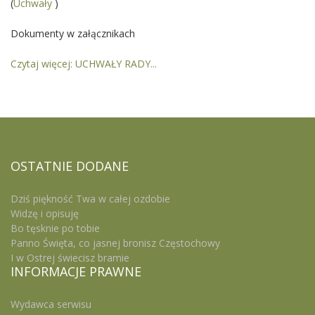
(
Uchwały
)
Dokumenty w załącznikach
Czytaj więcej: UCHWAŁY RADY...
OSTATNIE
DODANE
Dziś piękność Twa w całej ozdobie
Widzę i opisuję
Bo tęsknie po tobie
Panno Święta, co jasnej bronisz Częstochowy
I w Ostrej świecisz bramie
INFORMACJE
PRAWNE
Wydawca serwisu