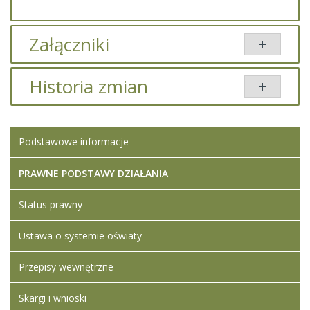
Załączniki
Brak załączników.
Historia zmian
Opis zmian
Data
Osoba
Porównaj
Podstawowe informacje
Artykuł został
Iwona
zmieniony.
poniedziałek,
Ledwójcik
18 wrzesień
PRAWNE PODSTAWY DZIAŁANIA
2023 16:15
Status prawny
Artykuł został
Iwona
zmieniony.
poniedziałek,
Ledwójcik
Ustawa o systemie oświaty
18 wrzesień
Dodane
2023 16:17
załączniki
Przepisy wewnętrzne
Wyniki
naboru na
Skargi i wnioski