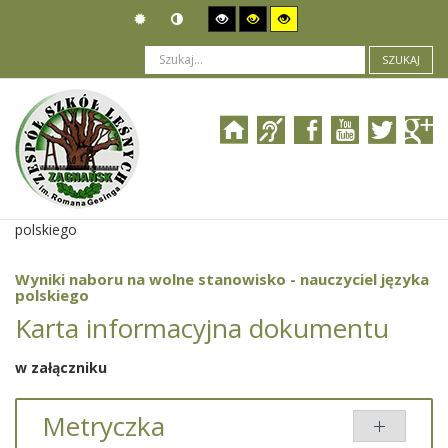
SZUKAJ
Jesteś tutaj:
Ogłoszenia
>
Nabór pracowników
>
Wyniki naboru na wolne stanowisko - nauczyciel języka
polskiego
Wyniki naboru na wolne stanowisko - nauczyciel języka
polskiego
Karta informacyjna dokumentu
w załączniku
Metryczka