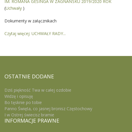
IM. ROMANA GESINGA W ZAGNAŃSKU 2019/2020 ROK
(
Uchwały
)
Dokumenty w załącznikach
Czytaj więcej: UCHWAŁY RADY...
OSTATNIE
DODANE
Dziś piękność Twa w całej ozdobie
Widzę i opisuję
Bo tęsknie po tobie
Panno Święta, co jasnej bronisz Częstochowy
I w Ostrej świecisz bramie
INFORMACJE
PRAWNE