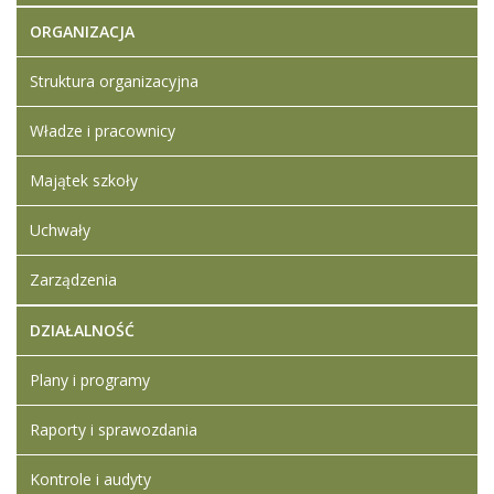
stanowisko
nauczyciela
ORGANIZACJA
języka
polskiego
Struktura organizacyjna
Artykuł został
Iwona
zmieniony.
Władze i pracownicy
poniedziałek,
Ledwójcik
18 wrzesień
2023 16:20
Majątek szkoły
Uchwały
Zarządzenia
DZIAŁALNOŚĆ
Plany i programy
Raporty i sprawozdania
Kontrole i audyty