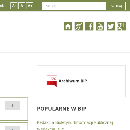
nki
A-
A
A+
SZUKAJ
Archiwum BIP
POPULARNE
W BIP
Redakcja Biuletynu Informacji Publicznej
(
Redakcja BIP
)