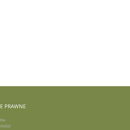
E
PRAWNE
isu
tności