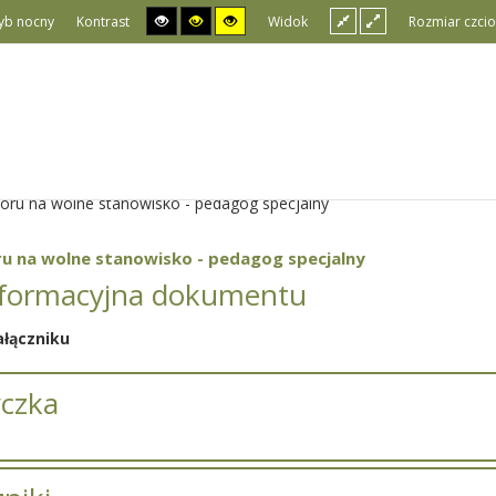
yb nocny
Kontrast
Widok
Rozmiar czcio
boru na wolne stanowisko - pedagog specjalny
u na wolne stanowisko - pedagog specjalny
nformacyjna dokumentu
ałączniku
czka