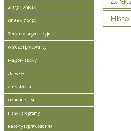
Załącz
Skargi i wnioski
Brak załąc
Histo
ORGANIZACJA
Struktura organizacyjna
Artykuł z
Władze i pracownicy
Artykuł z
Majątek szkoły
Dodane
Uchwały
Wyniki
stanow
Zarządzenia
specja
DZIAŁALNOŚĆ
Artykuł z
Plany i programy
Raporty i sprawozdania