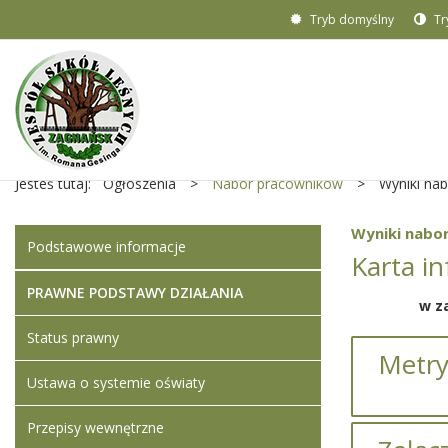
Tryb domyślny
Tr
Jesteś tutaj:
Ogłoszenia
>
Nabór pracowników
>
Wyniki na
Wyniki nabor
Podstawowe informacje
Karta i
PRAWNE PODSTAWY DZIAŁANIA
w z
Status prawny
Metry
Ustawa o systemie oświaty
Przepisy wewnętrzne