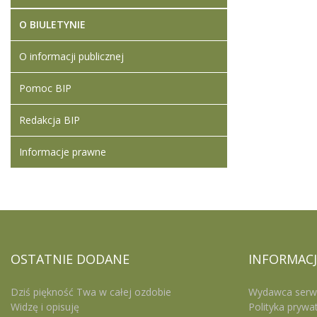
O BIULETYNIE
O informacji publicznej
Pomoc BIP
Redakcja BIP
Informacje prawne
OSTATNIE
DODANE
INFORMACJ
Dziś piękność Twa w całej ozdobie
Wydawca serw
Widzę i opisuję
Polityka prywa