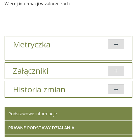
Więcej informacji w załącznikach
Metryczka
Załączniki
Brak załączników.
Historia zmian
Opis zmian
Data
Osoba
Porównaj
Podstawowe informacje
Artykuł został
Iwona
zmieniony.
środa,
Ledwójcik
07
PRAWNE PODSTAWY DZIAŁANIA
czerwiec