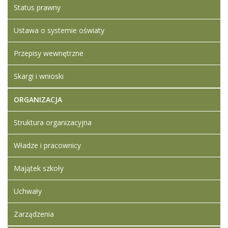
2023
Status prawny
11:52
Ustawa o systemie oświaty
Artykuł został
Iwona
zmieniony.
środa,
Ledwójcik
Przepisy wewnętrzne
07
Dodane
czerwiec
załączniki
2023
Skargi i wnioski
Protokół
11:57
rozeznania rynku
ORGANIZACJA
na zapytanie
ofertowe
Struktura organizacyjna
ZSL.D.271.8.2023
Władze i pracownicy
Majątek szkoły
Uchwały
Zarządzenia