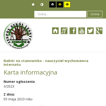
SZUKAJ
Jesteś tutaj:
Ogłoszenia
>
Nabór pracowników
>
Nabór na stanowisko - nauczyciel wychowawca internatu
Nabór na stanowisko - nauczyciel wychowawca
internatu
Karta informacyjna
Numer ogłoszenia
3/2023
Z dnia:
05 maja 2023 roku