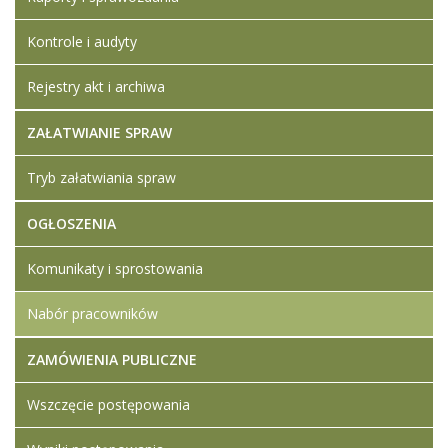
maj
załączniki
2023
Kontrole i audyty
Ogłoszenie o
16:26
naborze na
Rejestry akt i archiwa
wolne
stanowisko
pracy -
ZAŁATWIANIE SPRAW
nauczyciel
historii
Tryb załatwiania spraw
Dodane
załączniki
OGŁOSZENIA
Kwestionariusz
Komunikaty i sprostowania
osobowy
Nabór pracowników
ZAMÓWIENIA PUBLICZNE
Wszczęcie postępowania