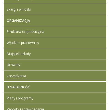
Dodane
maj
załączniki
2023
Skargi i wnioski
Ogłoszenie o
16:15
naborze na
ORGANIZACJA
wolne
stanowisko
Struktura organizacyjna
pracy -
wychowawca
Władze i pracownicy
internatu
Klauzula
informacyjna
Majątek szkoły
Ogłoszenie o
naborze na
Uchwały
wolne
stanowisko
Zarządzenia
pracy -
nauczyciel
DZIAŁALNOŚĆ
historii
Artykuł został
Iwona
Plany i programy
zmieniony.
piątek,
Ledwójcik
05
Usunięte
Raporty i sprawozdania