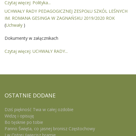
Czytaj więcej: Polityka...
UCHWAŁY RADY PEDAGOGICZNEJ ZESPOŁU SZKÓL LEŚNYCH
IM. ROMANA GESINGA W ZAGNAŃSKU 2019/2020 ROK
(
Uchwały
)
Dokumenty w załącznikach
Czytaj więcej: UCHWAŁY RADY...
OSTATNIE
DODANE
Dziś piękność Twa w całej ozdobie
Widzę i opisuję
Bo tęsknie po tobie
Panno Święta, co jasnej bronisz Częstochowy
I w Ostrej świecisz bramie