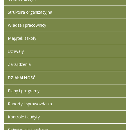
2
SWZ
Struktura organizacyjna
warzywa i
owoce
Władze i pracownicy
Wzór umowy
2023 zał nr 5
Opis
Majątek szkoły
przedmiotu
zał nr 1
Uchwały
Formularz
cenowy zał
Zarządzenia
nr 4b
Wzór
DZIAŁALNOŚĆ
formularza
cenowego
zał nr 4a
Plany i programy
Oświadczenie
o braku
Raporty i sprawozdania
podstaw
wykluczenia i
Kontrole i audyty
spełniania
warunków
Rejestry akt i archiwa