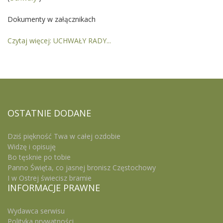
Dokumenty w załącznikach
Czytaj więcej: UCHWAŁY RADY...
OSTATNIE
DODANE
Dziś piękność Twa w całej ozdobie
Widzę i opisuję
Bo tęsknie po tobie
Panno Święta, co jasnej bronisz Częstochowy
I w Ostrej świecisz bramie
INFORMACJE
PRAWNE
Wydawca serwisu
Polityka prywatności