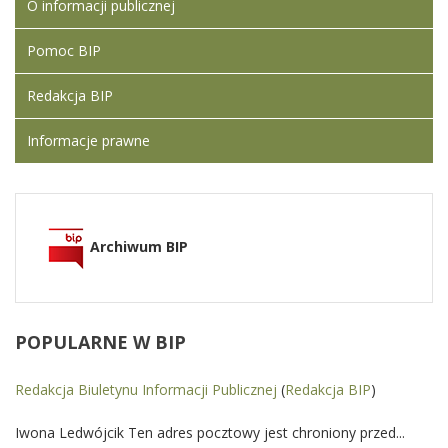
O informacji publicznej
Warzywa i
Owoce
Pomoc BIP
Redakcja BIP
Informacje prawne
Archiwum BIP
POPULARNE
W BIP
Redakcja Biuletynu Informacji Publicznej
(
Redakcja BIP
)
Iwona Ledwójcik Ten adres pocztowy jest chroniony przed...