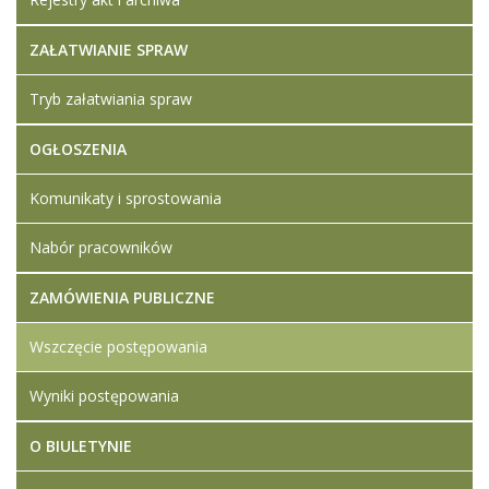
zał nr 3
Oświadczenie
art. 7 ust. 1
ZAŁATWIANIE SPRAW
zał nr 6
Tryb załatwiania spraw
Artykuł został
środa,
Iwona
zmieniony.
25
Ledwójcik
OGŁOSZENIA
styczeń
2023
09:35
Komunikaty i sprostowania
Artykuł został
Iwona
Nabór pracowników
zmieniony.
czwartek,
Ledwójcik
26
Usunięte
ZAMÓWIENIA PUBLICZNE
styczeń
załączniki
2023
Wszczęcie postępowania
SWZ
14:49
warzywa i
owoce
Wyniki postępowania
Dodane
załączniki
O BIULETYNIE
SWZ