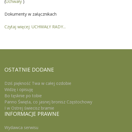
(
Uchwały
)
Dokumenty w załącznikach
Czytaj więcej: UCHWAŁY RADY...
OSTATNIE
DODANE
Dziś piękność Twa w całej ozdobie
Widzę i opisuję
Bo tęsknie po tobie
Panno Święta, co jasnej bronisz Częstochowy
I w Ostrej świecisz bramie
INFORMACJE
PRAWNE
Wydawca serwisu