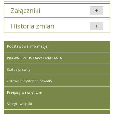
Załączniki
Brak załączników.
Historia zmian
Opis zmian
Data
Osoba
Porównaj
Podstawowe informacje
Artykuł został
środa,
Iwona
zmieniony.
19
Ledwójcik
październik
PRAWNE PODSTAWY DZIAŁANIA
2022 14:48
Status prawny
Artykuł został
środa,
Iwona
zmieniony.
19
Ledwójcik
Ustawa o systemie oświaty
październik
Dodane
2022 14:51
załączniki
Przepisy wewnętrzne
Wyniki
naboru na
Skargi i wnioski
wolne
stanowisko