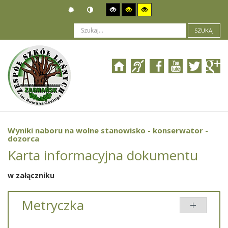
SZUKAJ
Jesteś tutaj:
Ogłoszenia
>
Nabór pracowników
>
Wyniki naboru na wolne stanowisko - konserwator - dozorca
Wyniki naboru na wolne stanowisko - konserwator -
dozorca
Karta informacyjna dokumentu
w załączniku
Metryczka