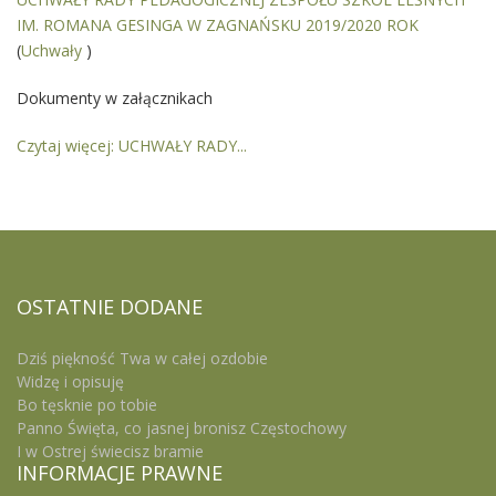
IM. ROMANA GESINGA W ZAGNAŃSKU 2019/2020 ROK
(
Uchwały
)
Dokumenty w załącznikach
Czytaj więcej: UCHWAŁY RADY...
OSTATNIE
DODANE
Dziś piękność Twa w całej ozdobie
Widzę i opisuję
Bo tęsknie po tobie
Panno Święta, co jasnej bronisz Częstochowy
I w Ostrej świecisz bramie
INFORMACJE
PRAWNE