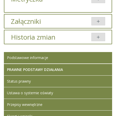
Załączniki
Brak załączników.
Historia zmian
Opis zmian
Data
Osoba
Porówna
Podstawowe informacje
Artykuł został
Iwona
zmieniony.
poniedziałek,
Ledwójcik
27 czerwiec
PRAWNE PODSTAWY DZIAŁANIA
2022 14:04
Status prawny
Artykuł został
Iwona
zmieniony.
poniedziałek,
Ledwójcik
Ustawa o systemie oświaty
27 czerwiec
Dodane
2022 14:08
załączniki
Przepisy wewnętrzne
Kwestionariusz
osobowy