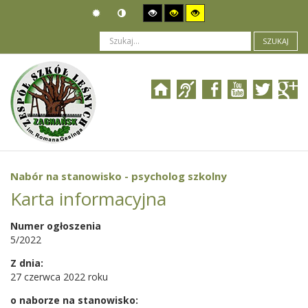
SZUKAJ
Jesteś tutaj:
Ogłoszenia
>
Nabór pracowników
>
Nabór na stanowisko - psycholog szkolny
Nabór na stanowisko - psycholog szkolny
Karta informacyjna
Numer ogłoszenia
5/2022
Z dnia:
27 czerwca 2022 roku
o naborze na stanowisko: