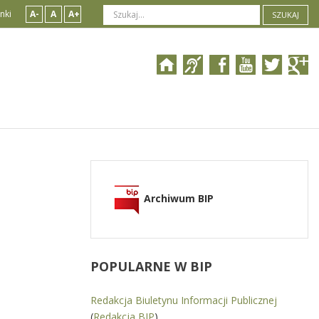
nki
A-
A
A+
SZUKAJ
Archiwum BIP
POPULARNE
W BIP
Redakcja Biuletynu Informacji Publicznej
(
Redakcja BIP
)