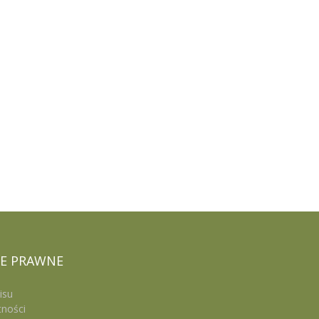
E
PRAWNE
isu
tności