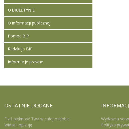
O BIULETYNIE
O informacji publicznej
Pomoc BIP
Redakcja BIP
Informacje prawne
OSTATNIE
DODANE
INFORMACJ
Dziś piękność Twa w całej ozdobie
Wydawca serw
Widzę i opisuję
Polityka prywa