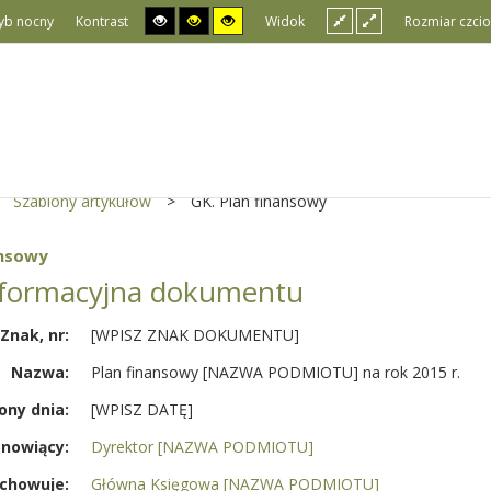
yb nocny
Kontrast
Widok
Rozmiar czcio
Szablony artykułów
>
GK. Plan finansowy
ansowy
nformacyjna dokumentu
Znak, nr:
[WPISZ ZNAK DOKUMENTU]
Nazwa:
Plan finansowy [NAZWA PODMIOTU] na rok 2015 r.
ony dnia:
[WPISZ DATĘ]
nowiący:
Dyrektor [NAZWA PODMIOTU]
chowuje:
Główna Księgowa [NAZWA PODMIOTU]