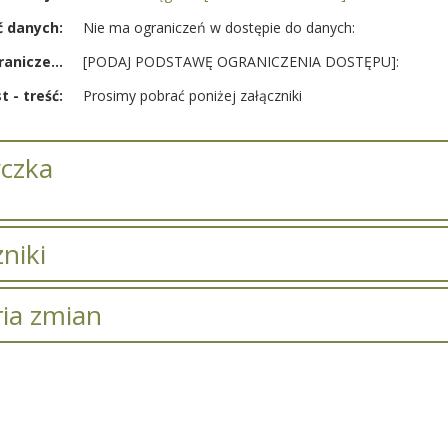
 danych:
Nie ma ograniczeń w dostępie do danych:
Podstawa ograniczenia:
[PODAJ PODSTAWĘ OGRANICZENIA DOSTĘPU]:
t - treść:
Prosimy pobrać poniżej załączniki
czka
niki
zników.
ria zmian
macji o zmianach.