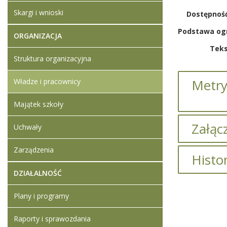
Skargi i wnioski
Dostępność
ORGANIZACJA
Teks
Struktura organizacyjna
Metry
Władze i pracownicy
Majątek szkoły
Załącz
Uchwały
Brak załąc
Zarządzenia
Histo
DZIAŁALNOŚĆ
Brak infor
Plany i programy
Raporty i sprawozdania