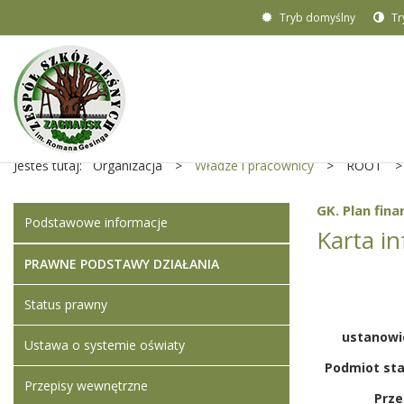
Tryb domyślny
Tr
Jesteś tutaj:
Organizacja
>
Władze i pracownicy
>
ROOT
>
GK. Plan fin
Podstawowe informacje
Karta i
PRAWNE PODSTAWY DZIAŁANIA
Status prawny
ustanowi
Ustawa o systemie oświaty
Podmiot sta
Przepisy wewnętrzne
Prze