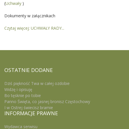
(
Uchwały
)
Dokumenty w załącznikach
Czytaj więcej: UCHWAŁY RADY...
OSTATNIE
DODANE
Dziś piękność Twa w całej ozdobie
Widzę i opisuję
Bo tęsknie po tobie
Panno Święta, co jasnej bronisz Częstochowy
I w Ostrej świecisz bramie
INFORMACJE
PRAWNE
Wydawca serwisu