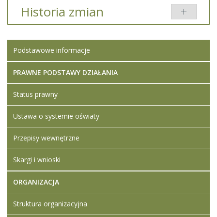
Dodany
Historia zmian
Tytuł
Typ
Rozmiar
przez
Oświadczenie o stanie
pdf
131.05
Iwona
Opis zmian
Data
Osoba
Porównaj
kontroli zarządczej za
KB
Ledwójcik
Podstawowe informacje
rok 2021
Artykuł został
Iwona
utworzony.
piątek,
Ledwójcik
25 luty
PRAWNE PODSTAWY DZIAŁANIA
Dodane
2022
załączniki
15:57
Status prawny
Oświadczenie
o stanie
Ustawa o systemie oświaty
kontroli
zarządczej za
Przepisy wewnętrzne
rok 2021
Skargi i wnioski
ORGANIZACJA
Struktura organizacyjna