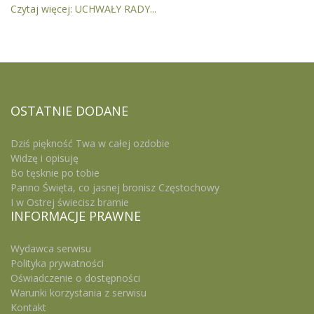
Czytaj więcej: UCHWAŁY RADY...
OSTATNIE
DODANE
Dziś piękność Twa w całej ozdobie
Widzę i opisuję
Bo tęsknie po tobie
Panno Święta, co jasnej bronisz Częstochowy
I w Ostrej świecisz bramie
INFORMACJE
PRAWNE
Wydawca serwisu
Polityka prywatności
Oświadczenie o dostępności
Warunki korzystania z serwisu
Kontakt