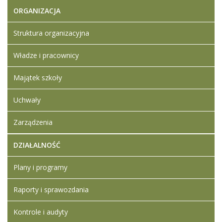
o naborze i
ORGANIZACJA
wymagane
dokumenty
Struktura organizacyjna
Artykuł
Iwona
został
Władze i pracownicy
wtorek,
Ledwójcik
zmieniony.
08 luty
2022
Majątek szkoły
10:51
Uchwały
Artykuł
Iwona
został
wtorek,
Ledwójcik
Zarządzenia
zmieniony.
08 luty
2022
10:56
DZIAŁALNOŚĆ
Plany i programy
Raporty i sprawozdania
Kontrole i audyty