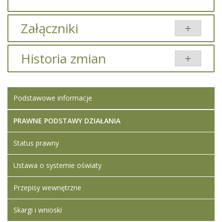
Załączniki
Brak załączników.
Historia zmian
Opis zmian
Data
Osoba
Porównaj
Podstawowe informacje
Artykuł
Iwona
został
wtorek,
Ledwójcik
zmieniony.
08 luty
PRAWNE PODSTAWY DZIAŁANIA
2022
10:30
Status prawny
Artykuł
Iwona
Ustawa o systemie oświaty
został
wtorek,
Ledwójcik
zmieniony.
08 luty
Przepisy wewnętrzne
2022
Dodane
10:50
załączniki
Skargi i wnioski
Ogłoszenie