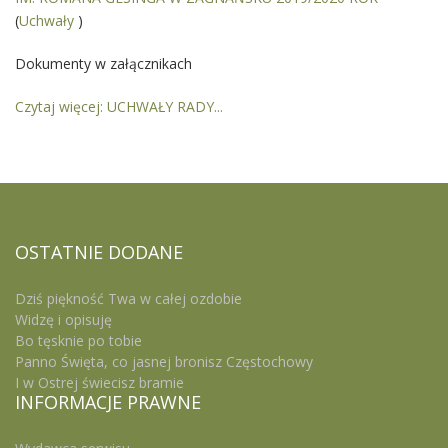
(
Uchwały
)
Dokumenty w załącznikach
Czytaj więcej: UCHWAŁY RADY...
OSTATNIE
DODANE
Dziś piękność Twa w całej ozdobie
Widzę i opisuję
Bo tęsknie po tobie
Panno Święta, co jasnej bronisz Częstochowy
I w Ostrej świecisz bramie
INFORMACJE
PRAWNE