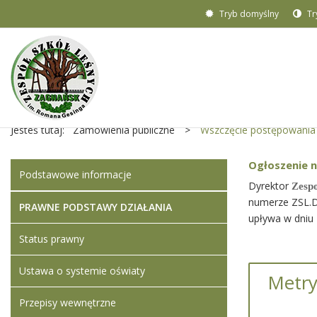
Tryb domyślny
Tr
Jesteś tutaj:
Zamówienia publiczne
>
Wszczęcie postępowania
Ogłoszenie 
Podstawowe informacje
Dyrektor
Zesp
numerze ZSL.D
PRAWNE PODSTAWY DZIAŁANIA
upływa w dniu
Status prawny
Ustawa o systemie oświaty
Metry
Przepisy wewnętrzne