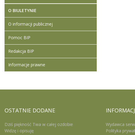
O BIULETYNIE
O informacji publicznej
Pomoc BIP
Redakcja BIP
Informacje prawne
OSTATNIE
DODANE
INFORMACJ
Dziś piękność Twa w całej ozdobie
Wydawca serw
Widzę i opisuję
Polityka prywa