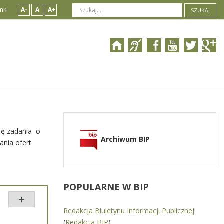
nki
A-
A
A+
SZUKAJ
cję zadania o
Archiwum BIP
ania ofert
POPULARNE
W BIP
Redakcja Biuletynu Informacji Publicznej
(
Redakcja BIP
)