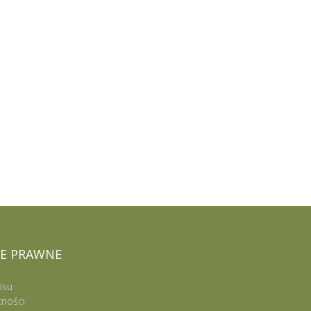
E
PRAWNE
isu
tności