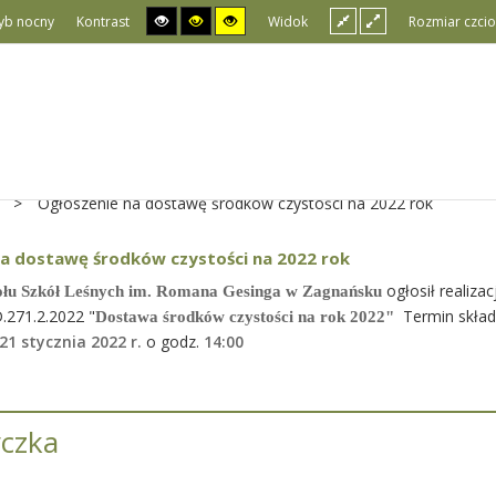
yb nocny
Kontrast
Widok
Rozmiar czcio
>
Ogłoszenie na dostawę środków czystości na 2022 rok
na dostawę środków czystości na 2022 rok
ogłosił realiza
ołu Szkół Leśnych im. Romana Gesinga w Zagnańsku
.271.2.2022 "
Termin skład
Dostawa środków czystości na rok 2022"
21 stycznia 2022 r.
o godz.
14
:00
czka