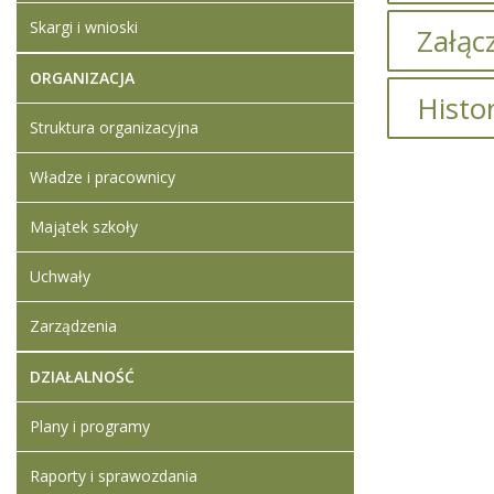
Skargi i wnioski
Załącz
ORGANIZACJA
Brak załąc
Histo
Struktura organizacyjna
Władze i pracownicy
Artykuł z
Majątek szkoły
Uchwały
Artykuł z
Dodane
Zarządzenia
Ogłosz
środkó
DZIAŁALNOŚĆ
2022
Plany i programy
Artykuł z
Raporty i sprawozdania