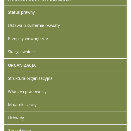
2021 09:09
Status prawny
Artykuł został
piątek,
Iwona
zmieniony.
08
Ledwójcik
Ustawa o systemie oświaty
październik
Dodane
2021 09:28
załączniki
Przepisy wewnętrzne
Załącznik nr 5 -
projekt umowy
Skargi i wnioski
kurs operatora
drona
ORGANIZACJA
Zapytanie
ofertowe - kurs
Struktura organizacyjna
operatora
dronów VLOS
Władze i pracownicy
Załącznik nr 2 -
oświadczenie
wykonawcy
Majątek szkoły
dotyczące
spełnienia
Uchwały
warunków
udziału
Zarządzenia