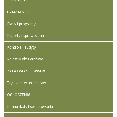
Załącznik nr 4 -
oświadczenie o
DZIAŁALNOŚĆ
braku powiazań
z zamawiającym
Ogłoszenie -
Plany i programy
zapytanie
ofertowe
Raporty i sprawozdania
ZSL.D.271.8.2021
Załącznik nr 1 -
Kontrole i audyty
formularz oferty
Załącznik nr 3 -
Rejestry akt i archiwa
wykaz osób
ZAŁATWIANIE SPRAW
Tryb załatwiania spraw
OGŁOSZENIA
Komunikaty i sprostowania