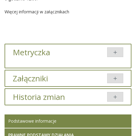
Więcej informacji w załącznikach
Metryczka
Załączniki
Brak załączników.
Historia zmian
Opis zmian
Data
Osoba
Porówna
Podstawowe informacje
Artykuł został
piątek,
Iwona
zmieniony.
08
Ledwójcik
październik
PRAWNE PODSTAWY DZIAŁANIA