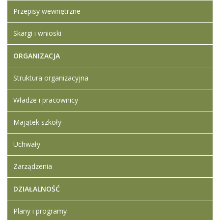
został
wtorek,
Ledwójcik
Przepisy wewnętrzne
zmieniony.
21
wrzesień
Dodane
2021
Skargi i wnioski
załączniki
15:24
Tabela
ORGANIZACJA
rozmiarów
zał. nr 2
Struktura organizacyjna
Projekt
umowy
Władze i pracownicy
zał. nr 4
Formularz
oferty zał.
Majątek szkoły
nr 1
Protokół
Uchwały
zadawczo-
odbiorczy
Zarządzenia
zał. nr 3
Zapytanie
DZIAŁALNOŚĆ
ofertowe
Plany i programy