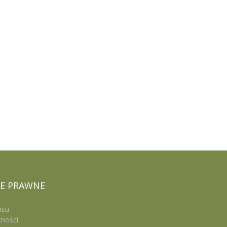
E
PRAWNE
isu
tności