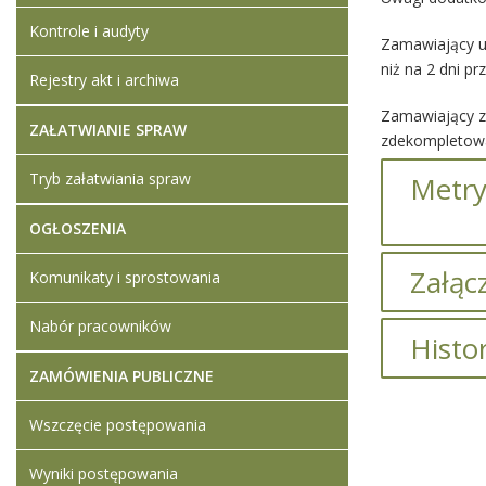
Kontrole i audyty
Zamawiający ud
niż na 2 dni p
Rejestry akt i archiwa
Zamawiający za
ZAŁATWIANIE SPRAW
zdekompletowa
Tryb załatwiania spraw
Metry
OGŁOSZENIA
Załącz
Komunikaty i sprostowania
Brak załąc
Nabór pracowników
Histo
ZAMÓWIENIA PUBLICZNE
Brak infor
Wszczęcie postępowania
Wyniki postępowania