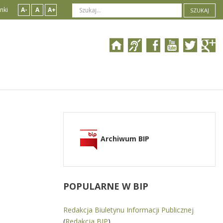
nki
A-
A
A+
SZUKAJ
Archiwum BIP
POPULARNE
W BIP
Redakcja Biuletynu Informacji Publicznej
(
Redakcja BIP
)