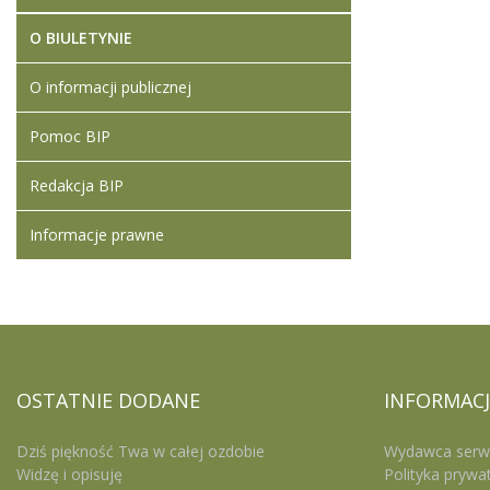
O BIULETYNIE
O informacji publicznej
Pomoc BIP
Redakcja BIP
Informacje prawne
OSTATNIE
DODANE
INFORMACJ
Dziś piękność Twa w całej ozdobie
Wydawca serw
Widzę i opisuję
Polityka prywa