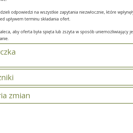
zieli odpowiedzi na wszystkie zapytania niezwłocznie, które wpłynęły
rzed upływem terminu składania ofert.
leca, aby oferta była spięta lub zszyta w sposób uniemożliwiający je
nie.
czka
niki
zników.
ria zmian
macji o zmianach.