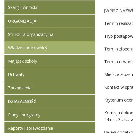
Skargi i wnioski
[WPISZ NAZW
ORGANIZACJA
Termin realiza
Struktura organizacyjna
Tryb postępow
Władze i pracownicy
Termin złożeni
Majątek szkoły
Termin otwarci
Uchwały
Miejsce złożen
Kontakt w spra
Zarządzenia
Kryterium ocen
DZIAŁALNOŚĆ
Komisja dokon
Plany i programy
44 ust. 3 Ustaw
Raporty i sprawozdania
Uwagi dodatk