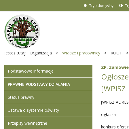
Tryb domyślny
Tr
Jesteś tutaj:
Organizacja
>
Władze i pracownicy
>
ROOT
>
ZP. Zamówie
Podstawowe informacje
Ogłosze
PRAWNE PODSTAWY DZIAŁANIA
[WPISZ
Status prawny
[WPISZ ADRE
Ustawa o systemie oświaty
ogłasza
Przepisy wewnętrzne
konkurs ofert n