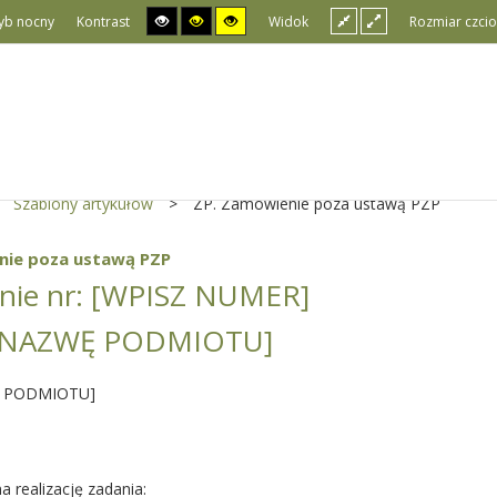
yb nocny
Kontrast
Widok
Rozmiar czcio
Szablony artykułów
>
ZP. Zamówienie poza ustawą PZP
nie poza ustawą PZP
nie nr: [WPISZ NUMER]
 NAZWĘ PODMIOTU]
S PODMIOTU]
a realizację zadania: