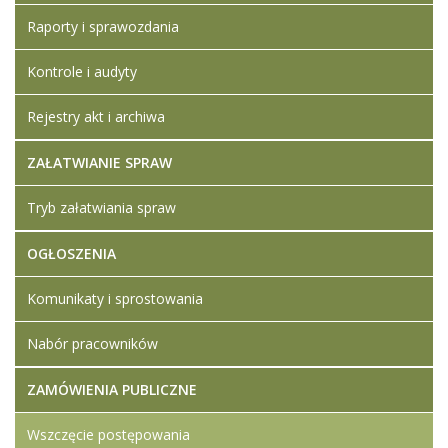
KWALIFIKACJI I
Raporty i sprawozdania
DOŚWIADCZENIA
KADRY
Kontrole i audyty
SZKOLENIOWEJ
Artykuł został
Rejestry akt i archiwa
Iwona
zmieniony.
wtorek,
Ledwójcik
20
ZAŁATWIANIE SPRAW
lipiec
2021
Tryb załatwiania spraw
17:00
OGŁOSZENIA
Artykuł został
Iwona
zmieniony.
wtorek,
Ledwójcik
04 luty
Komunikaty i sprostowania
2025
17:58
Nabór pracowników
ZAMÓWIENIA PUBLICZNE
Wszczęcie postępowania