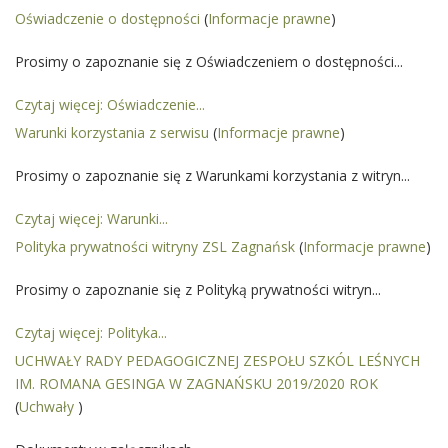
22/2020/2021 z
Oświadczenie o dostępności
(
Informacje prawne
)
dnia 21.06.2021
r. w sprawie
Prosimy o zapoznanie się z Oświadczeniem o dostępności...
klasyfikacji
rocznej uczniów
Czytaj więcej: Oświadczenie...
klas pierwszych,
drugich i
Warunki korzystania z serwisu
(
Informacje prawne
)
trzecich w
UCHWAŁA R.P.
Prosimy o zapoznanie się z Warunkami korzystania z witryn...
Nr
25/2020/2021z
Czytaj więcej: Warunki...
dnia 21.06.2021
Polityka prywatności witryny ZSL Zagnańsk
r. w sprawie
(
Informacje prawne
)
wprowadzenia
procedur na
Prosimy o zapoznanie się z Polityką prywatności witryn...
temat innowacji
pedagogicznej
Czytaj więcej: Polityka...
UCHWAŁA R.P.
UCHWAŁY RADY PEDAGOGICZNEJ ZESPOŁU SZKÓL LEŚNYCH
Nr
IM. ROMANA GESINGA W ZAGNAŃSKU 2019/2020 ROK
24/2020/2021 z
(
Uchwały
dnia 21.06.2021
)
r. w sprawie
uzyskania opinii