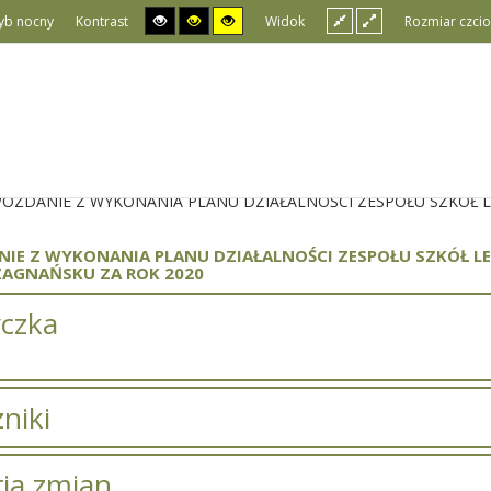
yb nocny
Kontrast
Widok
Rozmiar czcio
OZDANIE Z WYKONANIA PLANU DZIAŁALNOŚCI ZESPOŁU SZKÓŁ LE
IE Z WYKONANIA PLANU DZIAŁALNOŚCI ZESPOŁU SZKÓŁ LEŚ
ZAGNAŃSKU ZA ROK 2020
czka
niki
Tytuł
Typ
Rozmiar
Doda
ria zmian