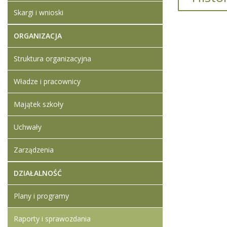
Sprawozda
Skargi i wnioski
2020
ORGANIZACJA
Artykuł z
Dodane
Struktura organizacyjna
Sprawo
działal
Władze i pracownicy
Majątek szkoły
Uchwały
Zarządzenia
DZIAŁALNOŚĆ
Plany i programy
Raporty i sprawozdania