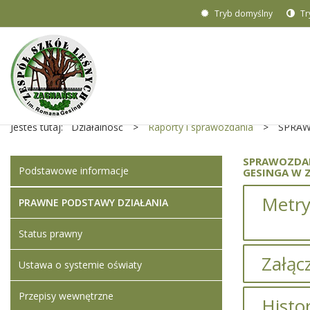
Tryb domyślny
Tr
Jesteś tutaj:
Działalność
>
Raporty i sprawozdania
>
SPRAW
SPRAWOZDAN
Podstawowe informacje
GESINGA W 
Metry
PRAWNE PODSTAWY DZIAŁANIA
Status prawny
Załącz
Ustawa o systemie oświaty
Przepisy wewnętrzne
Histo