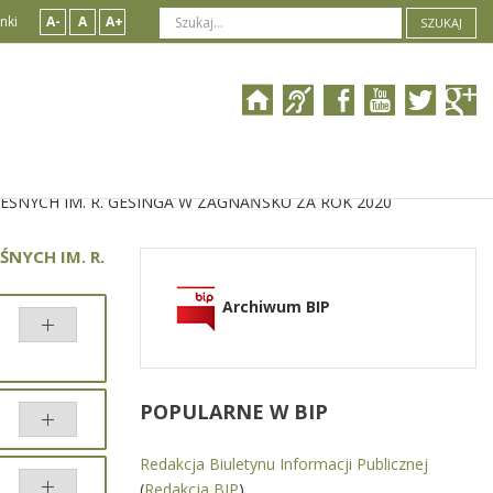
nki
A-
A
A+
SZUKAJ
ŚNYCH IM. R. GESINGA W ZAGNAŃSKU ZA ROK 2020
NYCH IM. R.
Archiwum BIP
POPULARNE
W BIP
Redakcja Biuletynu Informacji Publicznej
ny przez
(
Redakcja BIP
)