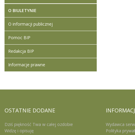
O BIULETYNIE
O informacji publicznej
Pomoc BIP
Redakcja BIP
Informacje prawne
OSTATNIE
DODANE
INFORMACJ
Dziś piękność Twa w całej ozdobie
Wydawca serw
Widzę i opisuję
Polityka prywa