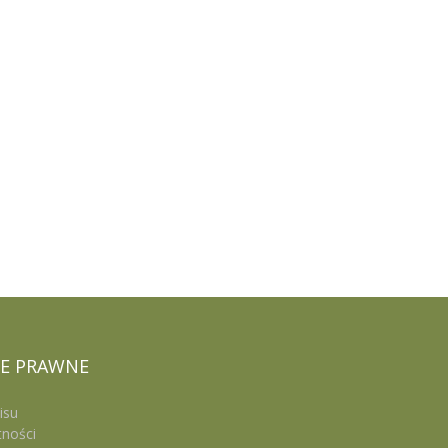
E
PRAWNE
isu
tności