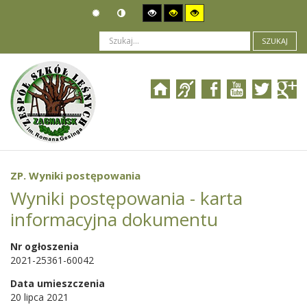
SZUKAJ
Jesteś tutaj:
Organizacja
>
Władze i pracownicy
>
ROOT
>
Szablony artykułów
>
ZP. Wyniki postępowania
ZP. Wyniki postępowania
Wyniki postępowania - karta
informacyjna dokumentu
Nr ogłoszenia
2021-25361-60042
Data umieszczenia
20 lipca 2021