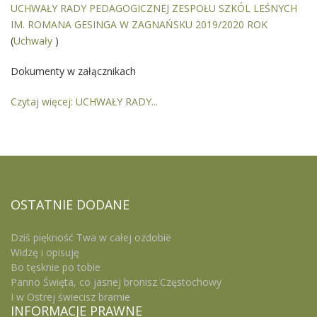
UCHWAŁY RADY PEDAGOGICZNEJ ZESPOŁU SZKÓL LEŚNYCH
IM. ROMANA GESINGA W ZAGNAŃSKU 2019/2020 ROK
(
Uchwały
)
Dokumenty w załącznikach
Czytaj więcej: UCHWAŁY RADY...
OSTATNIE
DODANE
Dziś piękność Twa w całej ozdobie
Widzę i opisuję
Bo tęsknie po tobie
Panno Święta, co jasnej bronisz Częstochowy
I w Ostrej świecisz bramie
INFORMACJE
PRAWNE