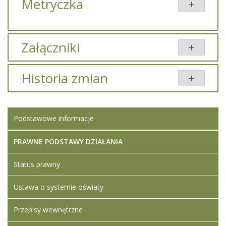
Metryczka
Załączniki
Brak załączników.
Historia zmian
Opis zmian
Data
Osoba
Porównaj
Podstawowe informacje
Artykuł
środa, 11
Iwona
został
sierpień 2021
Ledwójcik
zmieniony.
11:58
PRAWNE PODSTAWY DZIAŁANIA
Artykuł
wtorek, 04
Super
Status prawny
został
luty 2025
User
zmieniony.
18:19
Ustawa o systemie oświaty
Przepisy wewnętrzne