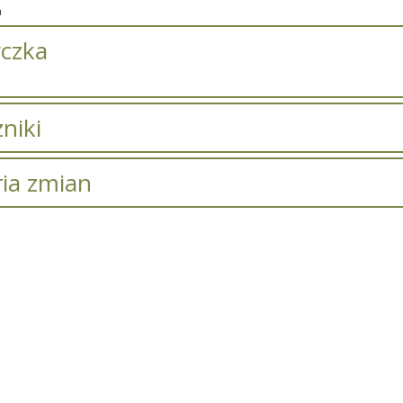
a
czka
niki
zników.
ria zmian
pis zmian
Data
Osoba
ostał zmieniony.
wtorek, 04 luty 2025 19:00
Super User