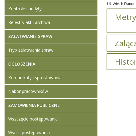
16. Wiech Danut
Kontrole i audyty
Metry
Rejestry akt i archiwa
ZAŁATWIANIE SPRAW
Załącz
Tryb załatwiania spraw
Brak załąc
Histo
OGŁOSZENIA
O
Komunikaty i sprostowania
Artykuł z
Nabór pracowników
ZAMÓWIENIA PUBLICZNE
Wszczęcie postępowania
Wyniki postępowania