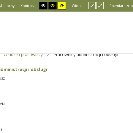
yb nocny
Kontrast
Widok
Rozmiar czcio
Władze i pracownicy
>
Pracownicy administracji i obsługi
dministracji i obsługi
usz
eta
sa