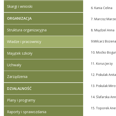
Skargi i wnioski
6. Kania Celina
ORGANIZACJA
7. Marcisz Marz
Struktura organizacyjna
8. Miądzel Anna
Władze i pracownicy
9.Milcarz Bożen
10. Moćko Bogum
Majątek szkoły
11. Korus Jerzy
Uchwały
12. Piskulak Anita
Zarządzenia
13. Piskulak Mir
DZIAŁALNOŚĆ
14. Ślafarska An
Plany i programy
15. Toporek Ane
Raporty i sprawozdania