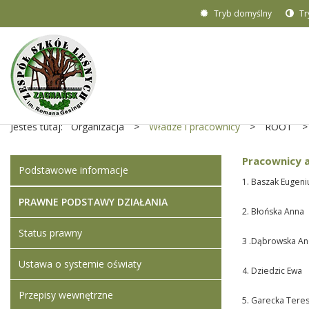
Tryb domyślny
Tr
Jesteś tutaj:
Organizacja
>
Władze i pracownicy
>
ROOT
>
Pracownicy a
Podstawowe informacje
1. Baszak Eugeni
PRAWNE PODSTAWY DZIAŁANIA
2. Błońska Anna
Status prawny
3 .Dąbrowska An
Ustawa o systemie oświaty
4. Dziedzic Ewa
Przepisy wewnętrzne
5. Garecka Tere