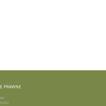
E
PRAWNE
isu
tności