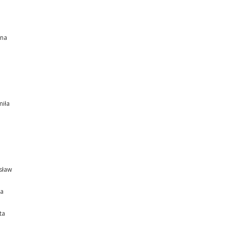
ena
a
iła
osław
na
ta