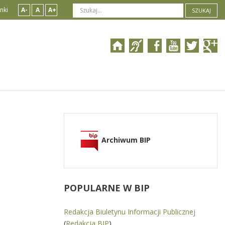
nki
A-
A
A+
SZUKAJ
Archiwum BIP
POPULARNE
W BIP
Redakcja Biuletynu Informacji Publicznej
(
Redakcja BIP
)