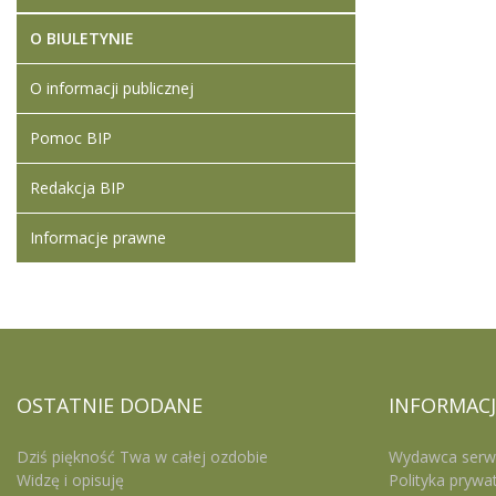
O BIULETYNIE
O informacji publicznej
Pomoc BIP
Redakcja BIP
Informacje prawne
OSTATNIE
DODANE
INFORMACJ
Dziś piękność Twa w całej ozdobie
Wydawca serw
Widzę i opisuję
Polityka prywa