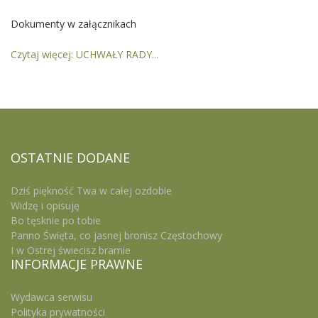
Dokumenty w załącznikach
Czytaj więcej: UCHWAŁY RADY...
OSTATNIE
DODANE
Dziś piękność Twa w całej ozdobie
Widzę i opisuję
Bo tęsknie po tobie
Panno Święta, co jasnej bronisz Częstochowy
I w Ostrej świecisz bramie
INFORMACJE
PRAWNE
Wydawca serwisu
Polityka prywatności