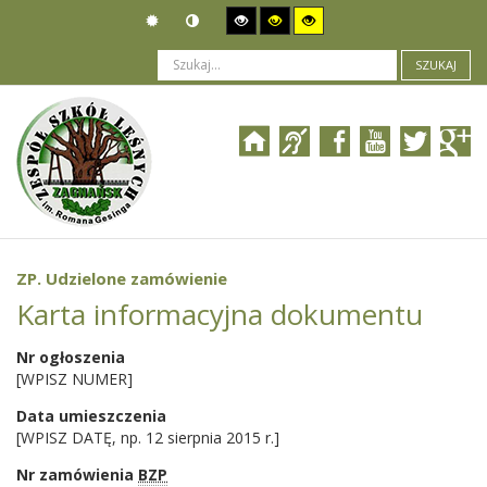
SZUKAJ
Jesteś tutaj:
Organizacja
>
Władze i pracownicy
>
ROOT
>
Szablony artykułów
>
ZP. Udzielone zamówienie
ZP. Udzielone zamówienie
Karta informacyjna dokumentu
Nr ogłoszenia
[WPISZ NUMER]
Data umieszczenia
[WPISZ DATĘ, np. 12 sierpnia 2015 r.]
Nr zamówienia
BZP