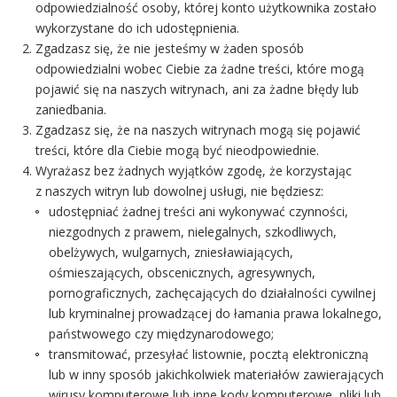
odpowiedzialność osoby, której konto użytkownika zostało
wykorzystane do ich udostępnienia.
Zgadzasz się, że nie jesteśmy w żaden sposób
odpowiedzialni wobec Ciebie za żadne treści, które mogą
pojawić się na naszych witrynach, ani za żadne błędy lub
zaniedbania.
Zgadzasz się, że na naszych witrynach mogą się pojawić
treści, które dla Ciebie mogą być nieodpowiednie.
Wyrażasz bez żadnych wyjątków zgodę, że korzystając
z naszych witryn lub dowolnej usługi, nie będziesz:
udostępniać żadnej treści ani wykonywać czynności,
niezgodnych z prawem, nielegalnych, szkodliwych,
obelżywych, wulgarnych, zniesławiających,
ośmieszających, obscenicznych, agresywnych,
pornograficznych, zachęcających do działalności cywilnej
lub kryminalnej prowadzącej do łamania prawa lokalnego,
państwowego czy międzynarodowego;
transmitować, przesyłać listownie, pocztą elektroniczną
lub w inny sposób jakichkolwiek materiałów zawierających
wirusy komputerowe lub inne kody komputerowe, pliki lub