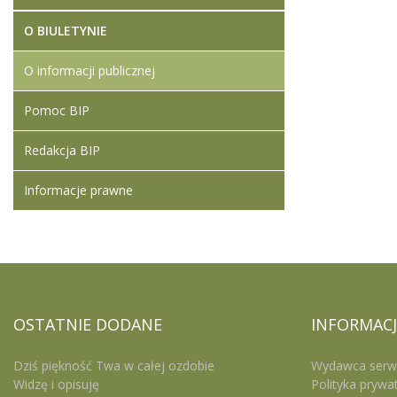
O BIULETYNIE
O informacji publicznej
Pomoc BIP
Redakcja BIP
Informacje prawne
OSTATNIE
DODANE
INFORMACJ
Dziś piękność Twa w całej ozdobie
Wydawca serw
Widzę i opisuję
Polityka prywa