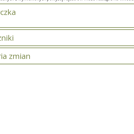
czka
niki
zników.
ria zmian
macji o zmianach.