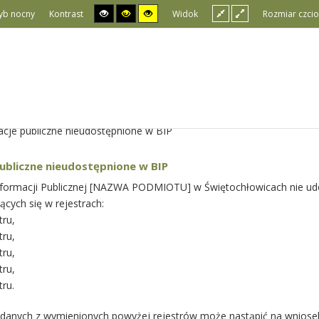
yb nocny
Kontrast
Widok
Rozmiar czcio
acje publiczne nieudostępnione w BIP
ubliczne nieudostępnione w BIP
Informacji Publicznej [NAZWA PODMIOTU] w Świętochłowicach nie u
ących się w rejestrach:
tru,
tru,
tru,
tru,
ru.
 danych z wymienionych powyżej rejestrów może nastąpić na wniose