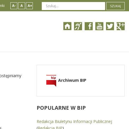
nki
A-
A
A+
SZUKAJ
dostępniamy
Archiwum BIP
POPULARNE
W BIP
Redakcja Biuletynu Informacji Publicznej
k.
(
Redakcja BIP
)