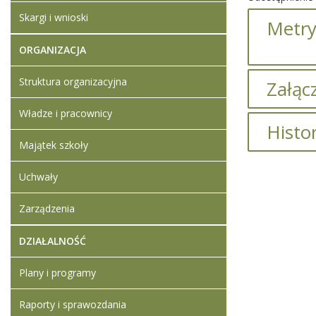
Skargi i wnioski
Metry
ORGANIZACJA
Struktura organizacyjna
Załącz
Władze i pracownicy
Brak załąc
Histo
Majątek szkoły
Brak infor
Uchwały
Zarządzenia
DZIAŁALNOŚĆ
Plany i programy
Raporty i sprawozdania