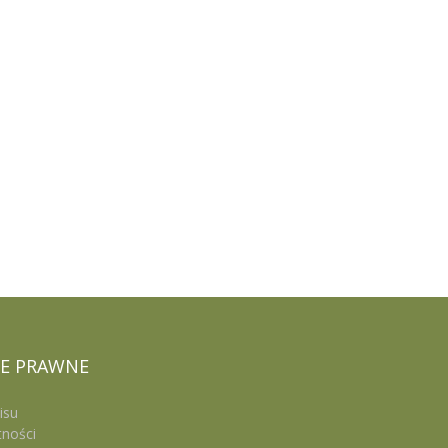
E
PRAWNE
isu
tności