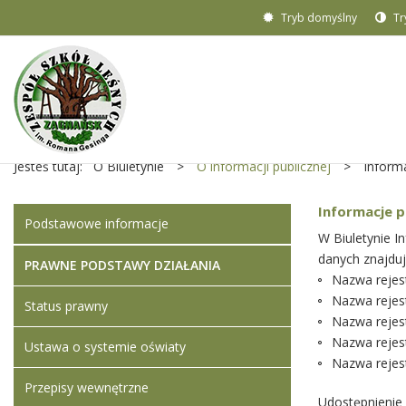
Tryb domyślny
Tr
Jesteś tutaj:
O Biuletynie
>
O informacji publicznej
>
Inform
Informacje p
Podstawowe informacje
W Biuletynie 
danych znajduj
PRAWNE PODSTAWY DZIAŁANIA
Nazwa rejes
Nazwa rejes
Status prawny
Nazwa rejes
Nazwa rejes
Ustawa o systemie oświaty
Nazwa rejest
Przepisy wewnętrzne
Udostępnienie