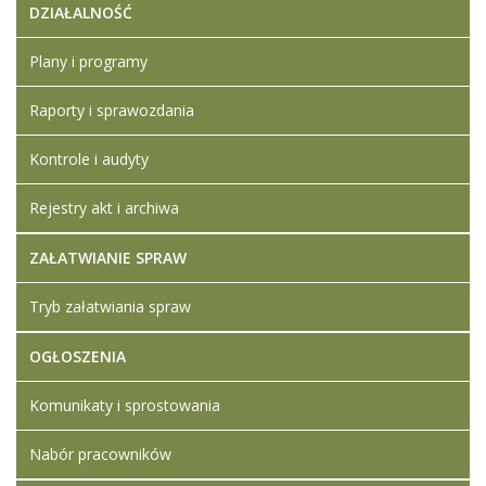
DZIAŁALNOŚĆ
Plany i programy
Wyślij kopię do siebie
(opcjonalnie)
Raporty i sprawozdania
Kontrole i audyty
WYŚLIJ LIST
Rejestry akt i archiwa
ZAŁATWIANIE SPRAW
Tryb załatwiania spraw
OGŁOSZENIA
Komunikaty i sprostowania
Nabór pracowników