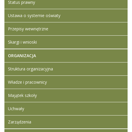
Status prawny
Nazwa
*
Ustawa o systemie oświaty
Przepisy wewnętrzne
E-mail
*
Skargi i wnioski
ORGANIZACJA
Temat
*
Struktura organizacyjna
Wiadomość
*
Władze i pracownicy
Majątek szkoły
Uchwały
Zarządzenia