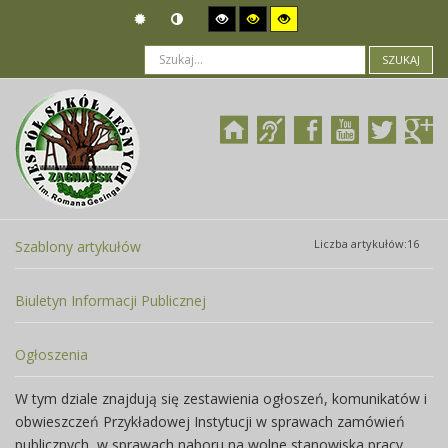
SZUKAJ
Jesteś tutaj:
O Biuletynie
>
Pomoc BIP
Liczba artykułów:16
Szablony artykułów
Biuletyn Informacji Publicznej
Ogłoszenia
W tym dziale znajdują się zestawienia ogłoszeń, komunikatów i
obwieszczeń Przykładowej Instytucji w sprawach zamówień
publicznych, w sprawach naboru na wolne stanowiska pracy