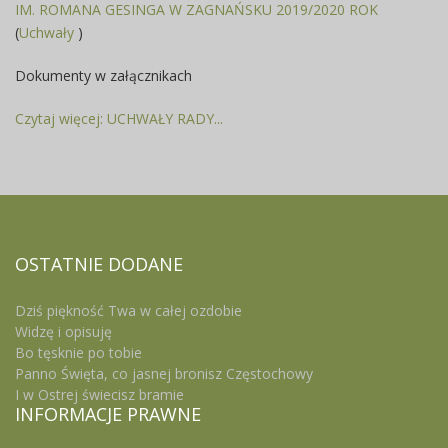
IM. ROMANA GESINGA W ZAGNAŃSKU 2019/2020 ROK
(
Uchwały
)
Dokumenty w załącznikach
Czytaj więcej: UCHWAŁY RADY...
OSTATNIE
DODANE
Dziś piękność Twa w całej ozdobie
Widzę i opisuję
Bo tęsknie po tobie
Panno Święta, co jasnej bronisz Częstochowy
I w Ostrej świecisz bramie
INFORMACJE
PRAWNE