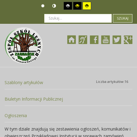
SZUKAJ
Jesteś tutaj:
Zamówienia publiczne
>
Wszczęcie postępowania
Liczba artykułów:16
Szablony artykułów
Biuletyn Informacji Publicznej
Ogłoszenia
W tym dziale znajdują się zestawienia ogłoszeń, komunikatów i
obwieszczeń Przykładowej Instytucji w sprawach zamówień