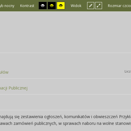
yb nocny
Kontrast
Widok
Rozmiar czcio
Lic
kułów
acji Publicznej
najdują się zestawienia ogłoszeń, komunikatów i obwieszczeń Przyk
prawach zamówień publicznych, w sprawach naboru na wolne stanowi