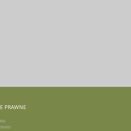
E
PRAWNE
isu
tności