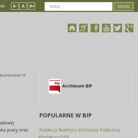
nki
A-
A
A+
SZUKAJ
zba artykułów:16
Archiwum BIP
POPULARNE
W BIP
ładowej
ska pracy oraz
Redakcja Biuletynu Informacji Publicznej
(
Redakcja BIP
)