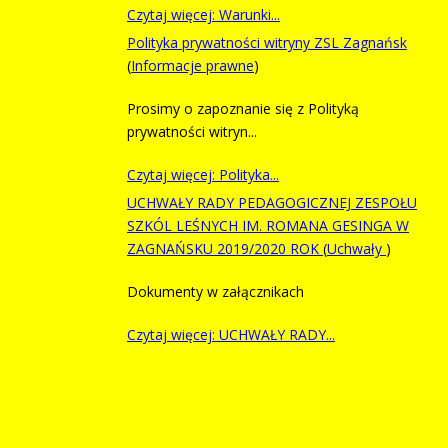
Czytaj więcej: Warunki...
Polityka prywatności witryny ZSL Zagnańsk
(
Informacje prawne
)
Prosimy o zapoznanie się z Polityką
prywatności witryn...
Czytaj więcej: Polityka...
UCHWAŁY RADY PEDAGOGICZNEJ ZESPOŁU
SZKÓL LEŚNYCH IM. ROMANA GESINGA W
ZAGNAŃSKU 2019/2020 ROK
(
Uchwały
)
Dokumenty w załącznikach
Czytaj więcej: UCHWAŁY RADY...