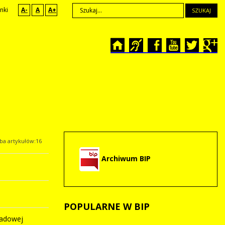
nki
A-
A
A+
SZUKAJ
zba artykułów:16
Archiwum BIP
POPULARNE
W BIP
ładowej