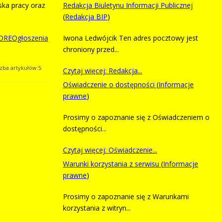
ska pracy oraz
Redakcja Biuletynu Informacji Publicznej
(
Redakcja BIP
)
REOgłoszenia
Iwona Ledwójcik Ten adres pocztowy jest
chroniony przed...
czba artykułów:5
Czytaj więcej: Redakcja...
Oświadczenie o dostępności
(
Informacje
prawne
)
Prosimy o zapoznanie się z Oświadczeniem o
dostępności...
Czytaj więcej: Oświadczenie...
Warunki korzystania z serwisu
(
Informacje
prawne
)
Prosimy o zapoznanie się z Warunkami
korzystania z witryn...