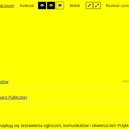
yb nocny
Kontrast
Widok
Rozmiar czcio
Lic
kułów
acji Publicznej
najdują się zestawienia ogłoszeń, komunikatów i obwieszczeń Przyk