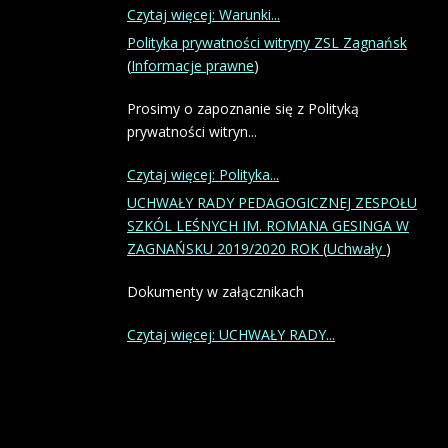
Czytaj więcej: Warunki...
Polityka prywatności witryny ZSL Zagnańsk
(
Informacje prawne
)
Prosimy o zapoznanie się z Polityką
prywatności witryn...
Czytaj więcej: Polityka...
UCHWAŁY RADY PEDAGOGICZNEJ ZESPOŁU
SZKÓL LEŚNYCH IM. ROMANA GESINGA W
ZAGNAŃSKU 2019/2020 ROK
(
Uchwały
)
Dokumenty w załącznikach
Czytaj więcej: UCHWAŁY RADY...