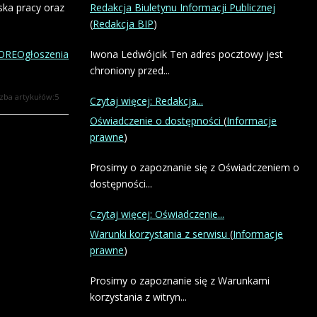
ska pracy oraz
Redakcja Biuletynu Informacji Publicznej
(
Redakcja BIP
)
REOgłoszenia
Iwona Ledwójcik Ten adres pocztowy jest
chroniony przed...
czba artykułów:5
Czytaj więcej: Redakcja...
Oświadczenie o dostępności
(
Informacje
prawne
)
Prosimy o zapoznanie się z Oświadczeniem o
dostępności...
Czytaj więcej: Oświadczenie...
Warunki korzystania z serwisu
(
Informacje
prawne
)
Prosimy o zapoznanie się z Warunkami
korzystania z witryn...