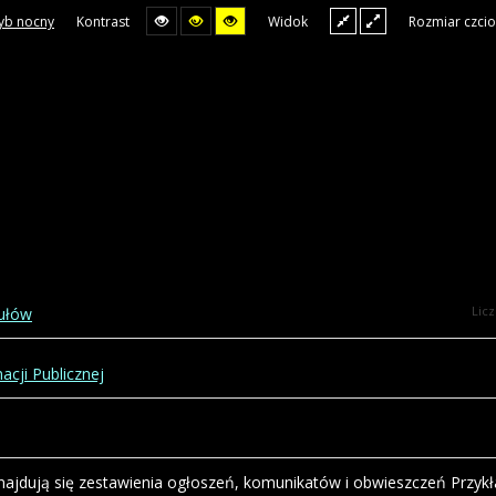
yb nocny
Kontrast
Widok
Rozmiar czcio
Lic
kułów
acji Publicznej
najdują się zestawienia ogłoszeń, komunikatów i obwieszczeń Przyk