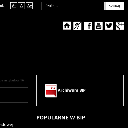
nki
A-
A
A+
SZUKAJ
zba artykułów:16
Archiwum BIP
POPULARNE
W BIP
ładowej